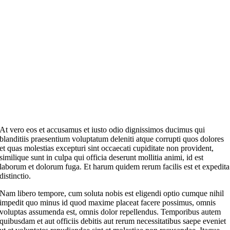
At vero eos et accusamus et iusto odio dignissimos ducimus qui
blanditiis praesentium voluptatum deleniti atque corrupti quos dolores
et quas molestias excepturi sint occaecati cupiditate non provident,
similique sunt in culpa qui officia deserunt mollitia animi, id est
laborum et dolorum fuga. Et harum quidem rerum facilis est et expedita
distinctio.
Nam libero tempore, cum soluta nobis est eligendi optio cumque nihil
impedit quo minus id quod maxime placeat facere possimus, omnis
voluptas assumenda est, omnis dolor repellendus. Temporibus autem
quibusdam et aut officiis debitis aut rerum necessitatibus saepe eveniet