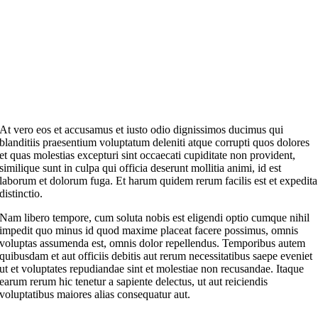
At vero eos et accusamus et iusto odio dignissimos ducimus qui
blanditiis praesentium voluptatum deleniti atque corrupti quos dolores
et quas molestias excepturi sint occaecati cupiditate non provident,
similique sunt in culpa qui officia deserunt mollitia animi, id est
laborum et dolorum fuga. Et harum quidem rerum facilis est et expedita
distinctio.
Nam libero tempore, cum soluta nobis est eligendi optio cumque nihil
impedit quo minus id quod maxime placeat facere possimus, omnis
voluptas assumenda est, omnis dolor repellendus. Temporibus autem
quibusdam et aut officiis debitis aut rerum necessitatibus saepe eveniet
ut et voluptates repudiandae sint et molestiae non recusandae. Itaque
earum rerum hic tenetur a sapiente delectus, ut aut reiciendis
voluptatibus maiores alias consequatur aut.