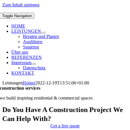
Zum Inhalt springen
Toggle Navigation
HOME
LEISTUNGEN
Beraten und Planen
Ausführen
Sanieren
Über uns
REFERENZEN
Impressum
Datenschutz
KONTAKT
Leistungen
Holger
2022-12-19T13:51:06+01:00
construction services
we build inspiring residential & commercial spaces
Do You Have A Construction Project We
Can Help With?
Get a free quote