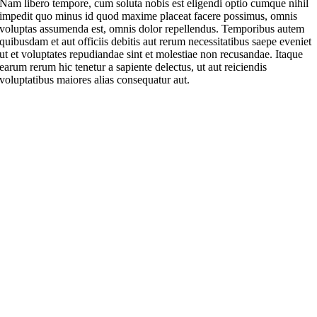
Nam libero tempore, cum soluta nobis est eligendi optio cumque nihil
impedit quo minus id quod maxime placeat facere possimus, omnis
voluptas assumenda est, omnis dolor repellendus. Temporibus autem
quibusdam et aut officiis debitis aut rerum necessitatibus saepe eveniet
ut et voluptates repudiandae sint et molestiae non recusandae. Itaque
earum rerum hic tenetur a sapiente delectus, ut aut reiciendis
voluptatibus maiores alias consequatur aut.