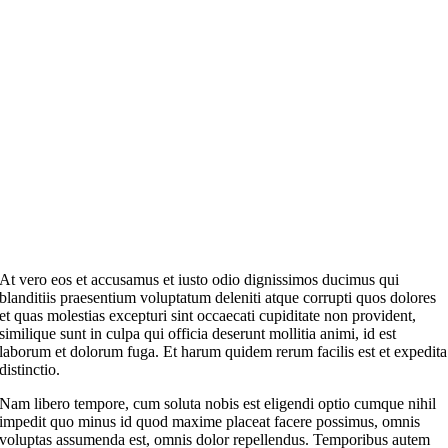
At vero eos et accusamus et iusto odio dignissimos ducimus qui
blanditiis praesentium voluptatum deleniti atque corrupti quos dolores
et quas molestias excepturi sint occaecati cupiditate non provident,
similique sunt in culpa qui officia deserunt mollitia animi, id est
laborum et dolorum fuga. Et harum quidem rerum facilis est et expedita
distinctio.
Nam libero tempore, cum soluta nobis est eligendi optio cumque nihil
impedit quo minus id quod maxime placeat facere possimus, omnis
voluptas assumenda est, omnis dolor repellendus. Temporibus autem