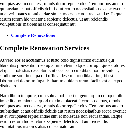
voluptas assumenda est, omnis dolor repellendus. Temporibus autem
quibusdam et aut officiis debitis aut rerum necessitatibus saepe eveniet
ut et voluptates repudiandae sint et molestiae non recusandae. Itaque
earum rerum hic tenetur a sapiente delectus, ut aut reiciendis
voluptatibus maiores alias consequatur aut.
Complete Renovations
Complete Renovation Services
At vero eos et accusamus et iusto odio dignissimos ducimus qui
blanditiis praesentium voluptatum deleniti atque corrupti quos dolores
et quas molestias excepturi sint occaecati cupiditate non provident,
similique sunt in culpa qui officia deserunt mollitia animi, id est
laborum et dolorum fuga. Et harum quidem rerum facilis est et expedita
distinctio.
Nam libero tempore, cum soluta nobis est eligendi optio cumque nihil
impedit quo minus id quod maxime placeat facere possimus, omnis
voluptas assumenda est, omnis dolor repellendus. Temporibus autem
quibusdam et aut officiis debitis aut rerum necessitatibus saepe eveniet
ut et voluptates repudiandae sint et molestiae non recusandae. Itaque
earum rerum hic tenetur a sapiente delectus, ut aut reiciendis
voluptatibus maiores alias consequatur aut.