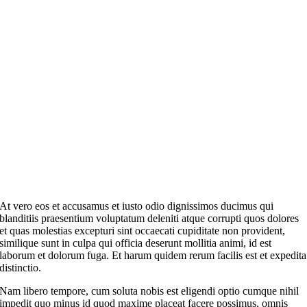
At vero eos et accusamus et iusto odio dignissimos ducimus qui
blanditiis praesentium voluptatum deleniti atque corrupti quos dolores
et quas molestias excepturi sint occaecati cupiditate non provident,
similique sunt in culpa qui officia deserunt mollitia animi, id est
laborum et dolorum fuga. Et harum quidem rerum facilis est et expedita
distinctio.
Nam libero tempore, cum soluta nobis est eligendi optio cumque nihil
impedit quo minus id quod maxime placeat facere possimus, omnis