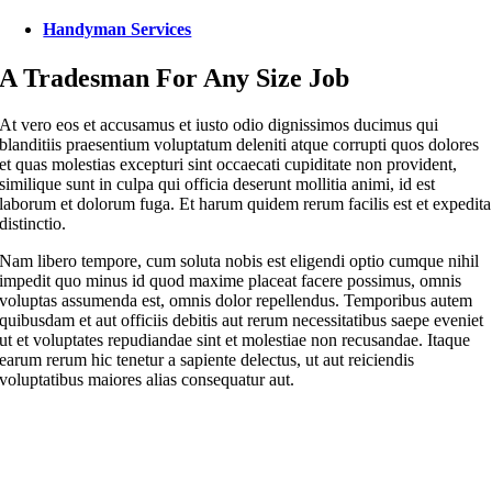
Handyman Services
A Tradesman For Any Size Job
At vero eos et accusamus et iusto odio dignissimos ducimus qui
blanditiis praesentium voluptatum deleniti atque corrupti quos dolores
et quas molestias excepturi sint occaecati cupiditate non provident,
similique sunt in culpa qui officia deserunt mollitia animi, id est
laborum et dolorum fuga. Et harum quidem rerum facilis est et expedita
distinctio.
Nam libero tempore, cum soluta nobis est eligendi optio cumque nihil
impedit quo minus id quod maxime placeat facere possimus, omnis
voluptas assumenda est, omnis dolor repellendus. Temporibus autem
quibusdam et aut officiis debitis aut rerum necessitatibus saepe eveniet
ut et voluptates repudiandae sint et molestiae non recusandae. Itaque
earum rerum hic tenetur a sapiente delectus, ut aut reiciendis
voluptatibus maiores alias consequatur aut.