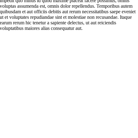
impedit quo minus id quod maxime placeat facere possimus, omnis
voluptas assumenda est, omnis dolor repellendus. Temporibus autem
quibusdam et aut officiis debitis aut rerum necessitatibus saepe eveniet
ut et voluptates repudiandae sint et molestiae non recusandae. Itaque
earum rerum hic tenetur a sapiente delectus, ut aut reiciendis
voluptatibus maiores alias consequatur aut.