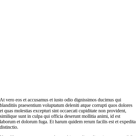
At vero eos et accusamus et iusto odio dignissimos ducimus qui
blanditiis praesentium voluptatum deleniti atque corrupti quos dolores
et quas molestias excepturi sint occaecati cupiditate non provident,
similique sunt in culpa qui officia deserunt mollitia animi, id est
laborum et dolorum fuga. Et harum quidem rerum facilis est et expedita
distinctio.