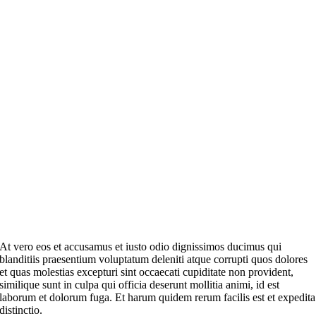
At vero eos et accusamus et iusto odio dignissimos ducimus qui
blanditiis praesentium voluptatum deleniti atque corrupti quos dolores
et quas molestias excepturi sint occaecati cupiditate non provident,
similique sunt in culpa qui officia deserunt mollitia animi, id est
laborum et dolorum fuga. Et harum quidem rerum facilis est et expedita
distinctio.