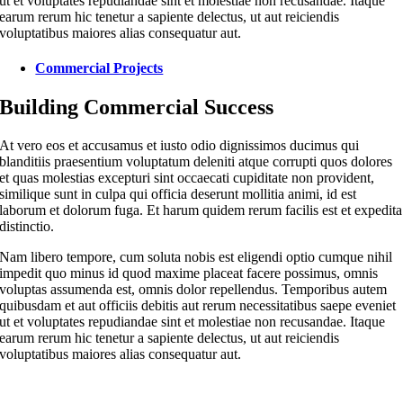
ut et voluptates repudiandae sint et molestiae non recusandae. Itaque
earum rerum hic tenetur a sapiente delectus, ut aut reiciendis
voluptatibus maiores alias consequatur aut.
Commercial Projects
Building Commercial Success
At vero eos et accusamus et iusto odio dignissimos ducimus qui
blanditiis praesentium voluptatum deleniti atque corrupti quos dolores
et quas molestias excepturi sint occaecati cupiditate non provident,
similique sunt in culpa qui officia deserunt mollitia animi, id est
laborum et dolorum fuga. Et harum quidem rerum facilis est et expedita
distinctio.
Nam libero tempore, cum soluta nobis est eligendi optio cumque nihil
impedit quo minus id quod maxime placeat facere possimus, omnis
voluptas assumenda est, omnis dolor repellendus. Temporibus autem
quibusdam et aut officiis debitis aut rerum necessitatibus saepe eveniet
ut et voluptates repudiandae sint et molestiae non recusandae. Itaque
earum rerum hic tenetur a sapiente delectus, ut aut reiciendis
voluptatibus maiores alias consequatur aut.