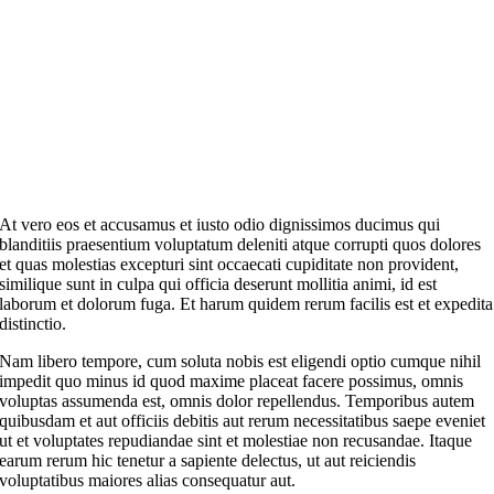
At vero eos et accusamus et iusto odio dignissimos ducimus qui
blanditiis praesentium voluptatum deleniti atque corrupti quos dolores
et quas molestias excepturi sint occaecati cupiditate non provident,
similique sunt in culpa qui officia deserunt mollitia animi, id est
laborum et dolorum fuga. Et harum quidem rerum facilis est et expedita
distinctio.
Nam libero tempore, cum soluta nobis est eligendi optio cumque nihil
impedit quo minus id quod maxime placeat facere possimus, omnis
voluptas assumenda est, omnis dolor repellendus. Temporibus autem
quibusdam et aut officiis debitis aut rerum necessitatibus saepe eveniet
ut et voluptates repudiandae sint et molestiae non recusandae. Itaque
earum rerum hic tenetur a sapiente delectus, ut aut reiciendis
voluptatibus maiores alias consequatur aut.