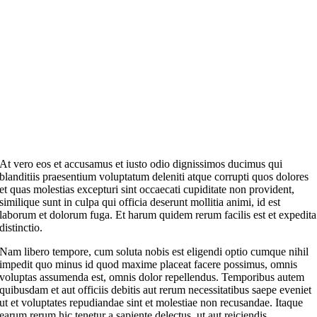
At vero eos et accusamus et iusto odio dignissimos ducimus qui
blanditiis praesentium voluptatum deleniti atque corrupti quos dolores
et quas molestias excepturi sint occaecati cupiditate non provident,
similique sunt in culpa qui officia deserunt mollitia animi, id est
laborum et dolorum fuga. Et harum quidem rerum facilis est et expedita
distinctio.
Nam libero tempore, cum soluta nobis est eligendi optio cumque nihil
impedit quo minus id quod maxime placeat facere possimus, omnis
voluptas assumenda est, omnis dolor repellendus. Temporibus autem
quibusdam et aut officiis debitis aut rerum necessitatibus saepe eveniet
ut et voluptates repudiandae sint et molestiae non recusandae. Itaque
earum rerum hic tenetur a sapiente delectus, ut aut reiciendis