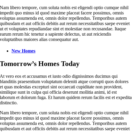
Nam libero tempore, cum soluta nobis est eligendi optio cumque nihil
impedit quo minus id quod maxime placeat facere possimus, omnis
voluptas assumenda est, omnis dolor repellendus. Temporibus autem
quibusdam et aut officiis debitis aut rerum necessitatibus saepe eveniet
ut et voluptates repudiandae sint et molestiae non recusandae. Itaque
earum rerum hic tenetur a sapiente delectus, ut aut reiciendis
voluptatibus maiores alias consequatur aut.
New Homes
Tomorrow’s Homes Today
At vero eos et accusamus et iusto odio dignissimos ducimus qui
blanditiis praesentium voluptatum deleniti atque corrupti quos dolores
et quas molestias excepturi sint occaecati cupiditate non provident,
similique sunt in culpa qui officia deserunt mollitia animi, id est
laborum et dolorum fuga. Et harum quidem rerum facilis est et expedita
distinctio.
Nam libero tempore, cum soluta nobis est eligendi optio cumque nihil
impedit quo minus id quod maxime placeat facere possimus, omnis
voluptas assumenda est, omnis dolor repellendus. Temporibus autem
quibusdam et aut officiis debitis aut rerum necessitatibus saepe eveniet