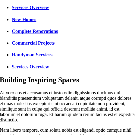
Services Overview
New Homes
Complete Renovations
Commercial Projects
Handyman Services
Services Overview
Building Inspiring Spaces
At vero eos et accusamus et iusto odio dignissimos ducimus qui
blanditiis praesentium voluptatum deleniti atque corrupti quos dolores
et quas molestias excepturi sint occaecati cupiditate non provident,
similique sunt in culpa qui officia deserunt mollitia animi, id est
laborum et dolorum fuga. Et harum quidem rerum facilis est et expedita
distinctio.
Nam libero tempore, cum soluta nobis est eligendi optio cumque nihil